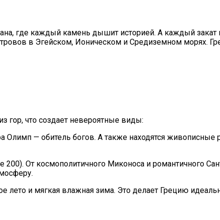
рана, где каждый камень дышит историей. А каждый закат
тровов в Эгейском, Ионическом и Средиземном морях. Гре
из гор, что создает невероятные виды:
 Олимп — обитель богов. А также находятся живописные р
ее 200). От космополитичного Миконоса и романтичного Са
тмосферу.
 лето и мягкая влажная зима. Это делает Грецию идеальн