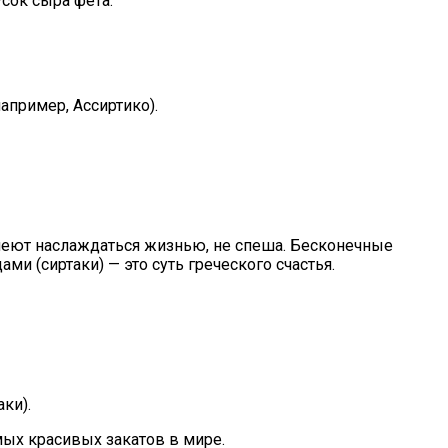
усок сыра фета.
апример, Ассиртико).
и умеют наслаждаться жизнью, не спеша. Бесконечные
и (сиртаки) — это суть греческого счастья.
ки).
ых красивых закатов в мире.