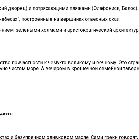
ий дворец) и потрясающими пляжами (Элафониси, Балос).
ебесах”, построенные на вершинах отвесных скал.
нием, зелеными холмами и аристократической архитектур
вство причастности к чему-то великому и вечному. Это стр
ьно чистом море. А вечером в крошечной семейной таверн
диеты.
тах и безупречном оливковом масле. Сами греки говорят, ч