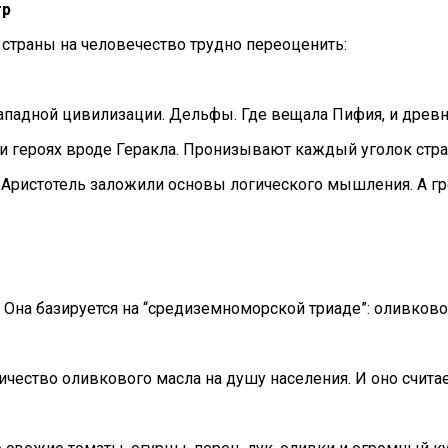
гр
 страны на человечество трудно переоценить:
падной цивилизации. Дельфы. Где вещала Пифия, и древн
и героях вроде Геракла. Пронизывают каждый уголок стран
 Аристотель заложили основы логического мышления. А гре
 Она базируется на “средиземноморской триаде”: оливково
чество оливкового масла на душу населения. И оно счита