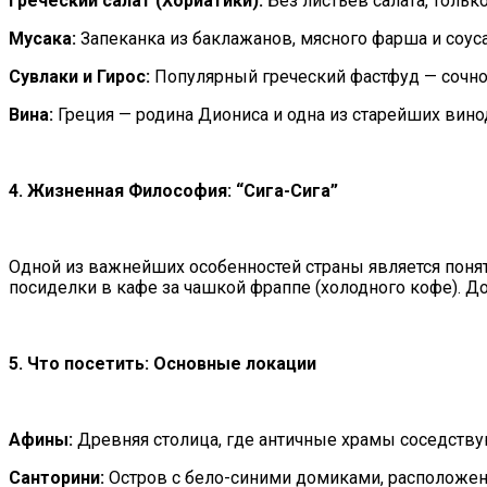
Греческий салат (Хориатики):
Без листьев салата, тольк
Мусака:
Запеканка из баклажанов, мясного фарша и соус
Сувлаки и Гирос:
Популярный греческий фастфуд — сочное
Вина:
Греция — родина Диониса и одна из старейших вино
4. Жизненная Философия: “Сига-Сига”
Одной из важнейших особенностей страны является поняти
посиделки в кафе за чашкой фраппе (холодного кофе). Дол
5. Что посетить: Основные локации
Афины:
Древняя столица, где античные храмы соседств
Санторини:
Остров с бело-синими домиками, расположен