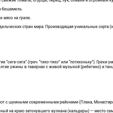
о свежие томаты, огурцы, перец, лук, оливки и огромный к
а бешамель.
 мясо на гриле.
дельческих стран мира. Производящая уникальные сорта (н
е “сига-сига” (греч. “тихо-тихо” или “потихоньку”). Грек
гие ужины в тавернах с живой музыкой (ребетико) и танцам
уют с шумными современными районами (Плака, Монастира
ный на краю затонувшего вулкана (кальдеры) — место сам