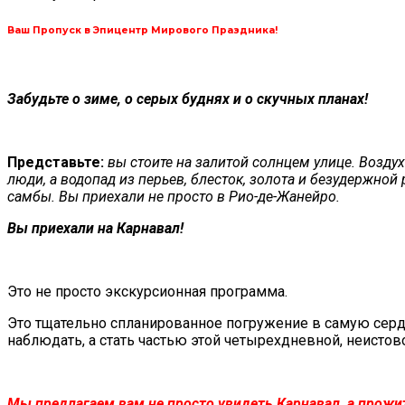
Ваш Пропуск в Эпицентр Мирового Праздника!
Забудьте о зиме, о серых буднях и о скучных планах!
Представьте:
вы стоите на залитой солнцем улице. Возду
люди, а водопад из перьев, блесток, золота и безудержной
самбы. Вы приехали не просто в Рио-де-Жанейро.
Вы приехали на Карнавал!
Э
то не просто экскурсионная программа.
Это тщательно спланированное погружение в самую сер
наблюдать, а стать частью этой четырехдневной, неистов
Мы предлагаем вам не просто увидеть Карнавал, а прожит