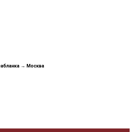
сабланка
→
Москва