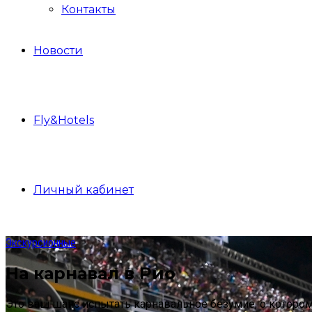
Контакты
Новости
Fly&Hotels
Личный кабинет
Экскурсионные
На карнавал в Рио
Это ваш шанс испытать карнавальное безумие, о котором в