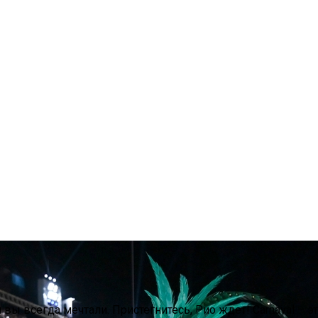
ы всегда мечтали. Пристегнитесь, Рио ждет! Carnaval – эт