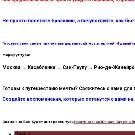
Не просто посетите Бразилию, а почувствуйте, как бье
Готовьте свои самые яркие наряды, запасайтесь энергией.
И давайт
Маршрут тура:
Москва
→
Касабланка
→
Сан-Паулу
→
Рио-де-Жанейр
Готовы к путешествию мечты? Свяжитесь с нами для 
Создайте воспоминания, которые останутся с вами на
Возможно Вам будет интересен тур:
Экзотическая Южная Корея и В
День 1