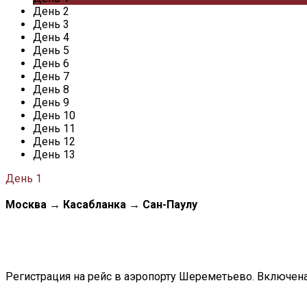
День 2
День 3
День 4
День 5
День 6
День 7
День 8
День 9
День 10
День 11
День 12
День 13
День 1
Москва
→
Касабланка
→
Сан-Паулу
Регистрация на рейс в аэропорту Шереметьево. Включена р