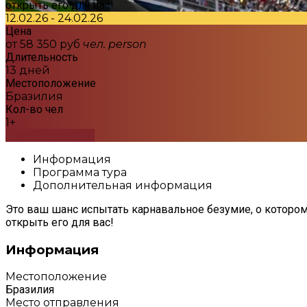
открыть его для вас!
12.02.26 - 24.02.26
Цена
от 58 350 руб
чел.
person
Длительность
13 дней
Местоположение
Бразилия
Кол-во чел
1+
Забронировать
Информация
Программа тура
Дополнительная информация
Это ваш шанс испытать карнавальное безумие, о котором в
открыть его для вас!
Информация
Местоположение
Бразилия
Место отправления