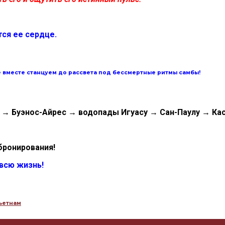
тся ее сердце.
е вместе станцуем до рассвета под бессмертные ритмы самбы!
о
→
Буэнос-Айрес
→
водопады
Игуасу
→
Сан-Паулу
→
Ка
бронирования!
 всю жизнь!
ьетнам