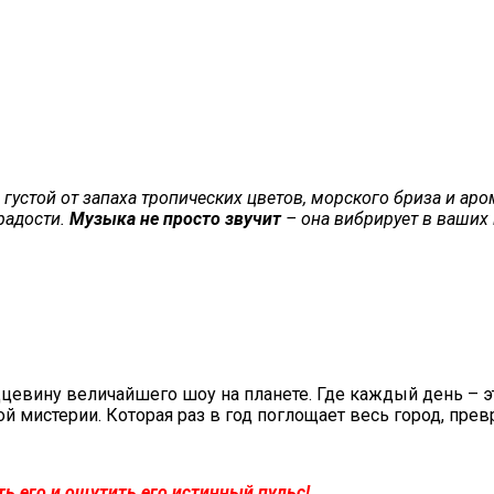
х густой от запаха тропических цветов, морского бриза и а
 радости.
Музыка не просто звучит
–
она вибрирует в ваших
дцевину величайшего шоу на планете. Где каждый день
–
э
ой мистерии. Которая раз в год поглощает весь город, пр
ь его и ощутить его истинный пульс!