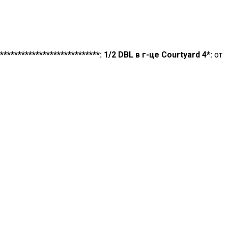
****************************:
1/2 DBL в г-це Courtyard 4*:
от