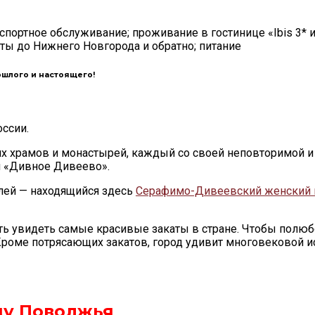
портное обслуживание; проживание в гостинице «Ibis 3* и
ты до Нижнего Новгорода и обратно; питание
шлого и настоящего!
ссии.
 храмов и монастырей, каждый со своей неповторимой и 
и «Дивное Дивеево».
млей — находящийся здесь
Серафимо-Дивеевский женский
 увидеть самые красивые закаты в стране. Чтобы полюбов
 Кроме потрясающих закатов, город удивит многовековой 
цу Поволжья