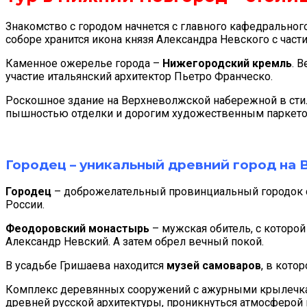
Знакомство с городом начнется с главного кафедральног
соборе хранится икона князя Александра Невского с част
Каменное ожерелье города –
Нижегородский кремль
. 
участие итальянский архитектор Пьетро Франческо.
Роскошное здание на Верхневолжской набережной в стил
пышностью отделки и дорогим художественным паркетом.
Городец – уникальный древний город на 
Городец
– доброжелательный провинциальный городок с 
России.
Феодоровский монастырь
– мужская обитель, с которо
Александр Невский. А затем обрел вечный покой.
В усадьбе Гришаева находится
музей самоваров
, в кот
Комплекс деревянных сооружений с ажурными крылечкам
древней русской архитектуры, проникнуться атмосферой