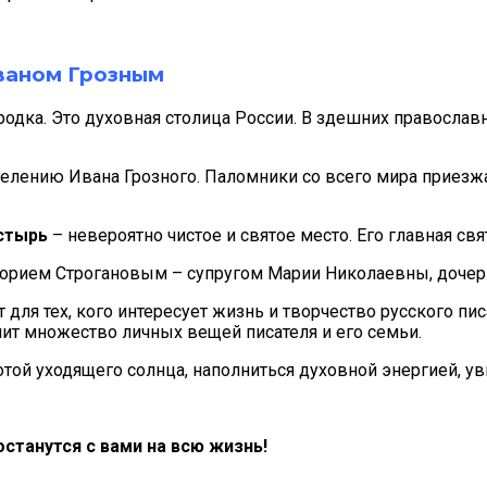
Иваном Грозным
ородка. Это духовная столица России. В здешних правосл
велению Ивана Грозного. Паломники со всего мира приезж
стырь
– невероятно чистое и святое место. Его главная с
орием Строгановым – супругом Марии Николаевны, дочери 
 для тех, кого интересует жизнь и творчество русского пи
анит множество личных вещей писателя и его семьи.
той уходящего солнца, наполниться духовной энергией, у
останутся с вами на всю жизнь!