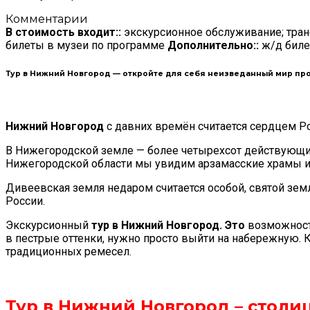
Комментарии
В стоимость входит::
экскурсионное обслуживание; транс
билеты в музеи по программе
Дополнительно::
ж/д биле
Тур в Нижний Новгород
— откройте для себя неизведанный мир про
Нижний Новгород
с давних времён считается сердцем Ро
В Нижегородской земле — более четырехсот действующих
Нижегородской области мы увидим арзамасские храмы 
Дивеевская земля недаром считается особой, святой зе
России.
Экскурсионный
тур в Нижний Новгород. Это
возможность
в пестрые оттенки, нужно просто выйти на набережную.
традиционных ремесел.
Тур в Нижний Новгород – столи