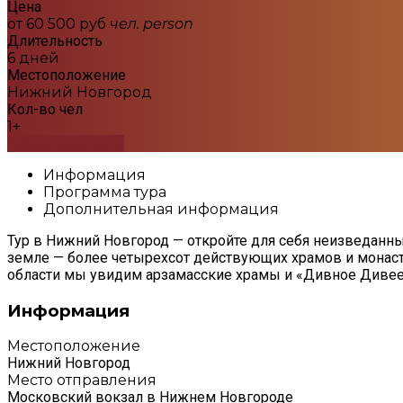
Цена
от 60 500 руб
чел.
person
Длительность
6 дней
Местоположение
Нижний Новгород
Кол-во чел
1+
Забронировать
Информация
Программа тура
Дополнительная информация
Тур в Нижний Новгород — откройте для себя неизведанн
земле — более четырехсот действующих храмов и монаст
области мы увидим арзамасские храмы и «Дивное Дивеев
Информация
Местоположение
Нижний Новгород
Место отправления
Московский вокзал в Нижнем Новгороде