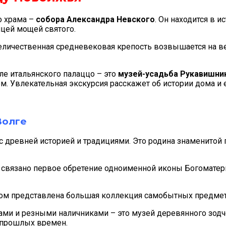
о храма –
собора Александра Невского
. Он находится в и
ицей мощей святого.
Величественная средневековая крепость возвышается на в
е итальянского палаццо – это
музей-усадьба Рукавишни
 Увлекательная экскурсия расскажет об истории дома и е
Волге
древней историей и традициями. Это родина знаменитой 
й связано первое обретение одноименной иконы Богоматери
ором представлена большая коллекция самобытных предмет
и и резными наличниками – это музей деревянного зодч
 прошлых времен.