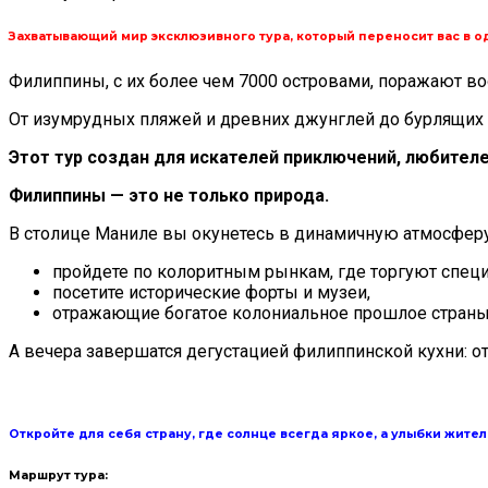
Захватывающий мир эксклюзивного тура, который переносит вас в о
Филиппины, с их более чем 7000 островами, поражают в
От изумрудных пляжей и древних джунглей до бурлящих
Этот тур создан для искателей приключений, любителе
Филиппины — это не только природа.
В столице Маниле вы окунетесь в динамичную атмосферу
пройдете по колоритным рынкам, где торгуют специ
посетите исторические форты и музеи,
отражающие богатое колониальное прошлое страны 
А вечера завершатся дегустацией филиппинской кухни: от
Откройте для себя страну, где солнце всегда яркое, а улыбки жите
Маршрут тура: