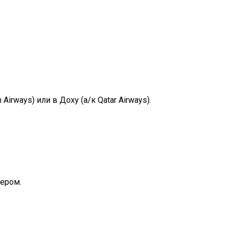
irways) или в Доху (а/к Qatar Airways).
чером.