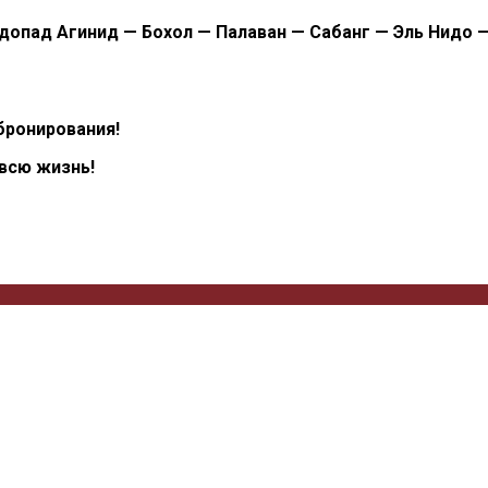
допад Агинид — Бохол — Палаван — Сабанг — Эль Нидо 
бронирования!
 всю жизнь!