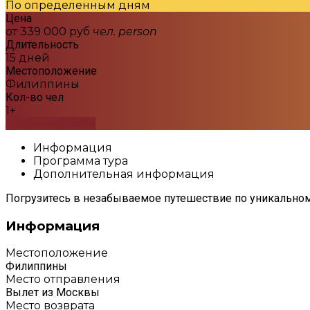
По определенным дням
Цена
от 339 000 руб
чел.
person
Длительность
15 дней
Местоположение
Филиппины
Кол-во чел
1+
Забронировать
Информация
Программа тура
Дополнительная информация
Погрузитесь в незабываемое путешествие по уникальном
Информация
Местоположение
Филиппины
Место отправления
Вылет из Москвы
Место возврата