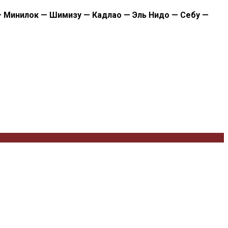
— Минилок — Шимизу — Кадлао — Эль Нидо — Себу —