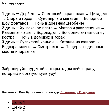
Маршрут тура:
1 день
— Дербент → Советский экраноплан → Цитадель
→ Старый город → Сувенирный магазин → Вечернее
шоу фонтанов → Ночь в древнем Дербенте
2 день
— Хунзахское плато → Матлас и развлечения →
Каменная чаша → Водопады → Вечерние активности у
костра → Ночь в домиках в горах
3 день
— Сулакский каньон → Катание на катерах →
Водохранилище → Смотровые → Пещеры, подвесные
мосты и тарзанка
Забронируйте тур, чтобы открыть для себя страну,
историю и богатую культуру!
Возможно Вам будет интересен тур:
Сокровища Иордании
День 1
День 2