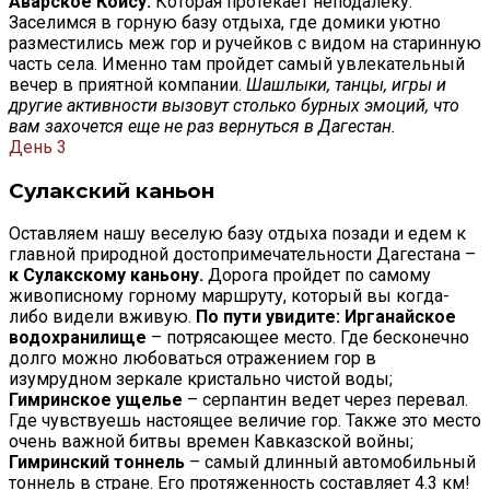
Аварское Койсу.
Которая протекает неподалеку.
Заселимся в горную базу отдыха, где домики уютно
разместились меж гор и ручейков с видом на старинную
часть села. Именно там пройдет самый увлекательный
вечер в приятной компании.
Шашлыки, танцы, игры и
другие активности вызовут столько бурных эмоций, что
вам захочется еще не раз вернуться в Дагестан.
День 3
Сулакский каньон
Оставляем нашу веселую базу отдыха позади и едем к
главной природной достопримечательности Дагестана –
к Сулакскому каньону.
Дорога пройдет по самому
живописному горному маршруту, который вы когда-
либо видели вживую.
По пути увидите:
Ирганайское
водохранилище
– потрясающее место. Где бесконечно
долго можно любоваться отражением гор в
изумрудном зеркале кристально чистой воды;
Гимринское ущелье
– серпантин ведет через перевал.
Где чувствуешь настоящее величие гор. Также это место
очень важной битвы времен Кавказской войны;
Гимринский тоннель
– самый длинный автомобильный
тоннель в стране. Его протяженность составляет 4.3 км!