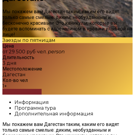
Мы покажем вам Дагестан таким, каким его видят
только самые смелые: диким, необузданным и
бесконечно красивым. Это каникулы, которые вы
будете вспоминать с адреналином в крови и улыбкой на
лице!
Заезды по пятницам
Цена
от 29 500 руб
чел.
person
Длительность
3 дня
Местоположение
Дагестан
Кол-во чел
1+
Забронировать
Информация
Программа тура
Дополнительная информация
Мы покажем вам Дагестан таким, каким его видят
только самые смелые: диким, необузданным и