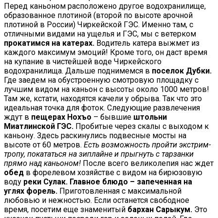
Перед каньоном расположено другое водохранилище,
образованное плотиной (второй по высоте арочной
плотиной в России) Чиркейской ГЭС. Именно там, с
отличными видами на ущелья и ГЭС, мы с ветерком
прокатимся на катерах.
Водитель катера выжмет из
каждого максимум эмоций! Кроме того, он даст время
на купание в чистейшей воде Чиркейского
водохранилища. Дальше поднимемся в
поселок Дубки.
Где заедем на обустроенную смотровую площадку с
лучшим видом на каньон с высоты около 1000 метров!
Там же, кстати, находятся качели у обрыва. Так что это
идеальная точка для фоток. Следующие развлечения
ждут в
пещерах Нохъо
– бывшие
штольни
Миатлинской ГЭС.
Пробитые через скалы с выходом к
каньону. Здесь раскинулись подвесные мосты на
высоте от 60 метров.
Есть возможность пройти экстрим-
тропу, покататься на зиплайне и прыгнуть с тарзанки
прямо над каньоном!
После всего великолепия нас ждет
обед
в форелевом хозяйстве с видом на бирюзовую
воду
реки Сулак.
Главное блюдо
– запеченная на
углях форель.
Приготовленная с максимальной
любовью и нежностью. Если останется свободное
время, посетим еще знаменитый
бархан Сарыкум.
Это