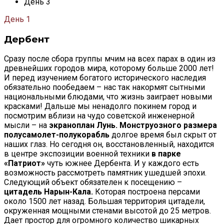
День 3
День 1
Дербент
Сразу после сбора группы мчим на всех парах в один из
древнейших городов мира, которому больше 2000 лет!
И перед изучением богатого исторического наследия
обязательно пообедаем – нас так накормят сытными
национальными блюдами, что жизнь заиграет новыми
красками! Дальше мы ненадолго покинем город и
посмотрим вблизи на чудо советской инженерной
мысли – на
экраноплан Лунь.
Монструозного размера
полусамолет-полукорабль
долгое время был скрыт от
наших глаз. Но сегодня он, восстановленный, находится
в центре экспозиции военной техники
в парке
«Патриот»
чуть южнее Дербента. И у каждого есть
возможность рассмотреть памятник ушедшей эпохи.
Следующий объект обязателен к посещению –
цитадель Нарын-Кала.
Которая построена персами
около 1500 лет назад. Большая территория цитадели,
окруженная мощными стенами высотой до 25 метров.
Дает простор для огромного количество шикарных