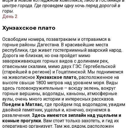
моря в новом коттеджном комплексе, либо в гостинице в
центре города. Где проведем одну ночь перед дорогой в
горы.
День 2
Хунзахское плато
Освободим номера, позавтракаем и отправимся в
горные районы Дагестана. В красивейшие места
республики, где живет гостеприимный аварский народ.
Дорога не близкая, но она пройдет мимо
завораживающих горных видов с долинами рек,
отвесными скалами, мимо двух ГЭС: Гергебельской
(старейшей в регионе) и Гоцатлинской. Мы поднимемся
на живописное
Хунзахское плато,
расположенное на
высоте свыше 1800 метров над уровнем моря. Виды
здесь головокружительные – всюду зелень, вокруг
горные вершины, водопады, каньоны, атмосферные
аулы, очень много истории и интересных рассказов.
Поедем в Матлас,
где пройдем под водопадом, увидим
двойной памятник, ущелья и, конечно, окунемся в
развлечения.
Здесь имеются зиплайн над ущельем и
конные прогулки.
Вам стоит только захотеть, и гид их
оперативно организует. Там же, рядом, расположен