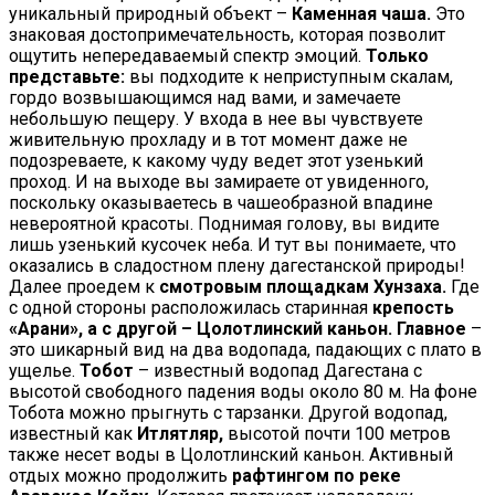
уникальный природный объект –
Каменная чаша.
Это
знаковая достопримечательность, которая позволит
ощутить непередаваемый спектр эмоций.
Только
представьте:
вы подходите к неприступным скалам,
гордо возвышающимся над вами, и замечаете
небольшую пещеру. У входа в нее вы чувствуете
живительную прохладу и в тот момент даже не
подозреваете, к какому чуду ведет этот узенький
проход. И на выходе вы замираете от увиденного,
поскольку оказываетесь в чашеобразной впадине
невероятной красоты. Поднимая голову, вы видите
лишь узенький кусочек неба. И тут вы понимаете, что
оказались в сладостном плену дагестанской природы!
Далее проедем к
смотровым площадкам Хунзаха.
Где
с одной стороны расположилась старинная
крепость
«Арани», а с другой – Цолотлинский каньон.
Главное
–
это шикарный вид на два водопада, падающих с плато в
ущелье.
Тобот
– известный водопад Дагестана с
высотой свободного падения воды около 80 м. На фоне
Тобота можно прыгнуть с тарзанки. Другой водопад,
известный как
Итлятляр,
высотой почти 100 метров
также несет воды в Цолотлинский каньон. Активный
отдых можно продолжить
рафтингом по реке