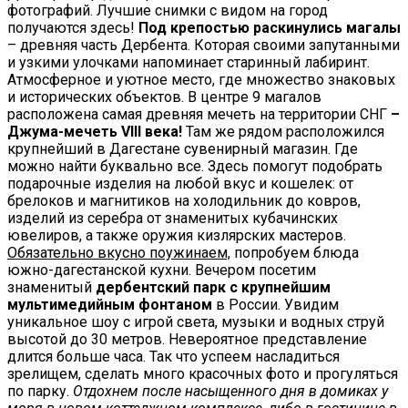
фотографий. Лучшие снимки с видом на город
получаются здесь!
Под крепостью раскинулись магалы
– древняя часть Дербента. Которая своими запутанными
и узкими улочками напоминает старинный лабиринт.
Атмосферное и уютное место, где множество знаковых
и исторических объектов. В центре 9 магалов
расположена самая древняя мечеть на территории СНГ
–
Джума-мечеть VIII века!
Там же рядом расположился
крупнейший в Дагестане сувенирный магазин. Где
можно найти буквально все. Здесь помогут подобрать
подарочные изделия на любой вкус и кошелек: от
брелоков и магнитиков на холодильник до ковров,
изделий из серебра от знаменитых кубачинских
ювелиров, а также оружия кизлярских мастеров.
Обязательно вкусно поужинаем,
попробуем блюда
южно-дагестанской кухни. Вечером посетим
знаменитый
дербентский парк с крупнейшим
мультимедийным фонтаном
в России. Увидим
уникальное шоу с игрой света, музыки и водных струй
высотой до 30 метров. Невероятное представление
длится больше часа. Так что успеем насладиться
зрелищем, сделать много красочных фото и прогуляться
по парку.
Отдохнем после насыщенного дня в домиках у