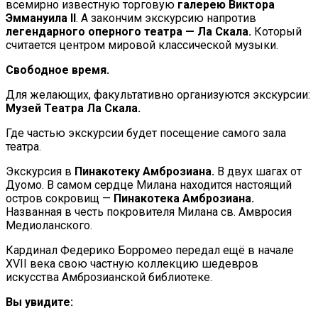
всемирно известную торговую
галерею Виктора
Эммануила II
. А закончим экскурсию напротив
легендарного оперного театра — Ла Скала.
Который
считается центром мировой классической музыки.
Свободное время.
Для желающих, факультативно организуются экскурсии:
Музей Театра Ла Скала.
Где частью экскурсии будет посещение самого зала
театра.
Экскурсия в
Пинакотеку Амброзиана.
В двух шагах от
Дуомо. В самом сердце Милана находится настоящий
остров сокровищ —
Пинакотека Амброзиана.
Названная в честь покровителя Милана св. Амвросия
Медиоланского.
Кардинал Федерико Борромео передал ещё в начале
XVII века свою частную коллекцию шедевров
искусства Амброзианской библиотеке.
Вы увидите: