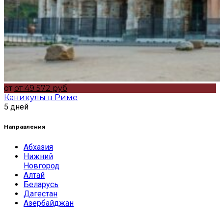
от
от 49 572 руб
Каникулы в Риме
5 дней
Направления
Абхазия
Нижний
Новгород
Алтай
Беларусь
Дагестан
Азербайджан