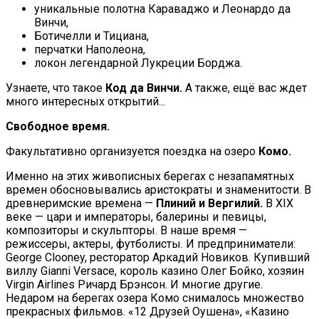
уникальные полотна Караваджо и Леонардо да
Винчи,
Ботичелли и Тициана,
перчатки Наполеона,
локон легендарной Лукреции Борджа.
Узнаете, что такое
Код да Винчи.
А также, ещё вас ждет
много интересных открытий...
Свободное время.
Факультативно организуется поездка на озеро
Комо.
Именно на этих живописных берегах с незапамятных
времен обосновывались аристократы и знаменитости. В
древнеримские времена —
Плиний и Вергилий.
В XIX
веке — цари и императоры, балерины и певицы,
композиторы и скульпторы. В наше время —
режиссеры, актеры, футболисты. И предприниматели:
George Clooney, ресторатор Аркадий Новиков. Купивший
виллу Gianni Versace, король казино Олег Бойко, хозяин
Virgin Airlines Ричард Брэнсон. И многие другие.
Недаром на берегах озера Комо снималось множество
прекрасных фильмов. «12 Друзей Оушена», «Казино