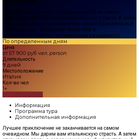
Лучшее приключение не заканчивается на самом
очевидном. Мы дарим вам итальянскую страсть. А затем
открываем дверь в совершенно новый, удивительный
уголок Европы. Испытайте "Dolce Vita" и
приключенческий дух за пределами ожидаемого!
По определенным дням
Цена
от 57 900 руб
чел.
person
Длительность
9 дней
Местоположение
Италия
Кол-во чел
1+
Забронировать
Информация
Программа тура
Дополнительная информация
Лучшее приключение не заканчивается на самом
очевидном. Мы дарим вам итальянскую страсть. А затем