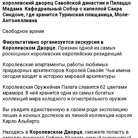
королевский дворец Савойской династии и Палаццо
Мадама. Кафедральный Собор с капеллой Сакра
Синдоне, где хранится Туринская плащаница, Моле-
Антонеллиана.
Свободное время.
Факультативно организуется экскурсия в
Королевском Дворце.
Признан одной из самых
роскошных королевских европейских резиденций.
Королевские апартаменты, работы любимых
придворных архитекторов Королей Савойя. Чьи имена
сегодня входят в историю мировой архитектуры.
Королевская Оружейная Палата славится 62 цветами
мрамора. В ней хранится одна из самых богатых
коллекций мира холодного и огнестрельного оружия.
Вы увидите единственную в своём роде экспозицию
пеших и конных доспехов из личной коллекции короля
Карло Альберто.
Находясь в
Королевском Дворце
, сможете попасть в
капеллу думского Собора. Увидеть самый знаменитый